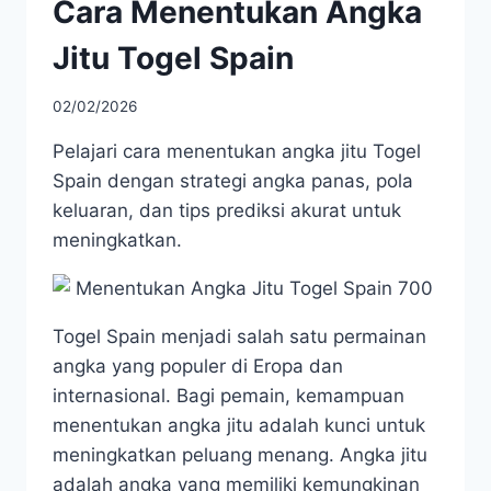
Cara Menentukan Angka
Jitu Togel Spain
02/02/2026
Pelajari cara menentukan angka jitu Togel
Spain dengan strategi angka panas, pola
keluaran, dan tips prediksi akurat untuk
meningkatkan.
Togel Spain menjadi salah satu permainan
angka yang populer di Eropa dan
internasional. Bagi pemain, kemampuan
menentukan angka jitu adalah kunci untuk
meningkatkan peluang menang. Angka jitu
adalah angka yang memiliki kemungkinan