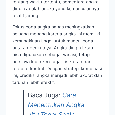
rentang waktu tertentu, sementara angka
dingin adalah angka yang kemunculannya
relatif jarang.
Fokus pada angka panas meningkatkan
peluang menang karena angka ini memiliki
kemungkinan tinggi untuk muncul pada
putaran berikutnya. Angka dingin tetap
bisa digunakan sebagai variasi, tetapi
porsinya lebih kecil agar risiko taruhan
tetap terkontrol. Dengan strategi kombinasi
ini, prediksi angka menjadi lebih akurat dan
taruhan lebih efektif.
Baca Juga:
Cara
Menentukan Angka
Jitu Togel Spain