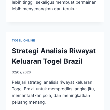
lebih tinggi, sekaligus membuat permainan
lebih menyenangkan dan terukur.
TOGEL ONLINE
Strategi Analisis Riwayat
Keluaran Togel Brazil
02/02/2026
Pelajari strategi analisis riwayat keluaran
Togel Brazil untuk memprediksi angka jitu,
memanfaatkan pola, dan meningkatkan
peluang menang.