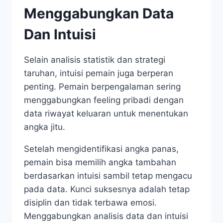
Menggabungkan Data
Dan Intuisi
Selain analisis statistik dan strategi
taruhan, intuisi pemain juga berperan
penting. Pemain berpengalaman sering
menggabungkan feeling pribadi dengan
data riwayat keluaran untuk menentukan
angka jitu.
Setelah mengidentifikasi angka panas,
pemain bisa memilih angka tambahan
berdasarkan intuisi sambil tetap mengacu
pada data. Kunci suksesnya adalah tetap
disiplin dan tidak terbawa emosi.
Menggabungkan analisis data dan intuisi