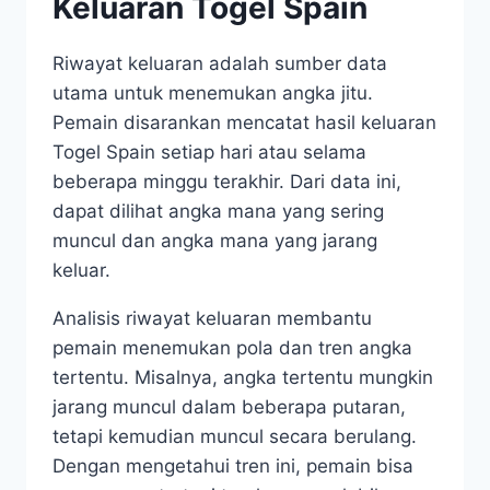
Keluaran Togel Spain
Riwayat keluaran adalah sumber data
utama untuk menemukan angka jitu.
Pemain disarankan mencatat hasil keluaran
Togel Spain setiap hari atau selama
beberapa minggu terakhir. Dari data ini,
dapat dilihat angka mana yang sering
muncul dan angka mana yang jarang
keluar.
Analisis riwayat keluaran membantu
pemain menemukan pola dan tren angka
tertentu. Misalnya, angka tertentu mungkin
jarang muncul dalam beberapa putaran,
tetapi kemudian muncul secara berulang.
Dengan mengetahui tren ini, pemain bisa