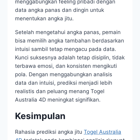
menggabungkan feeling pribadi dengan
data angka panas dan dingin untuk
menentukan angka jitu.
Setelah mengetahui angka panas, pemain
bisa memilih angka tambahan berdasarkan
intuisi sambil tetap mengacu pada data.
Kunci suksesnya adalah tetap disiplin, tidak
terbawa emosi, dan konsisten mengikuti
pola. Dengan menggabungkan analisis
data dan intuisi, prediksi menjadi lebih
realistis dan peluang menang Togel
Australia 4D meningkat signifikan.
Kesimpulan
Rahasia prediksi angka jitu
Togel Australia