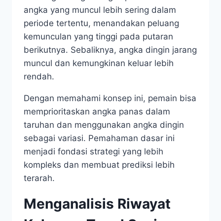
angka yang muncul lebih sering dalam
periode tertentu, menandakan peluang
kemunculan yang tinggi pada putaran
berikutnya. Sebaliknya, angka dingin jarang
muncul dan kemungkinan keluar lebih
rendah.
Dengan memahami konsep ini, pemain bisa
memprioritaskan angka panas dalam
taruhan dan menggunakan angka dingin
sebagai variasi. Pemahaman dasar ini
menjadi fondasi strategi yang lebih
kompleks dan membuat prediksi lebih
terarah.
Menganalisis Riwayat