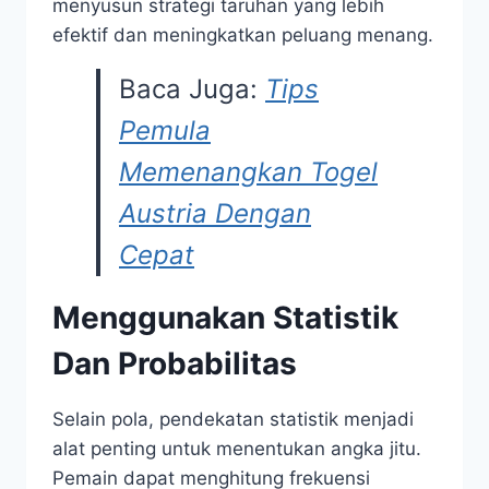
menyusun strategi taruhan yang lebih
efektif dan meningkatkan peluang menang.
Baca Juga:
Tips
Pemula
Memenangkan Togel
Austria Dengan
Cepat
Menggunakan Statistik
Dan Probabilitas
Selain pola, pendekatan statistik menjadi
alat penting untuk menentukan angka jitu.
Pemain dapat menghitung frekuensi