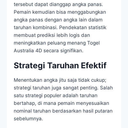
tersebut dapat dianggap angka panas.
Pemain kemudian bisa menggabungkan
angka panas dengan angka lain dalam
taruhan kombinasi. Pendekatan statistik
membuat prediksi lebih logis dan
meningkatkan peluang menang Togel
Australia 4D secara signifikan.
Strategi Taruhan Efektif
Menentukan angka jitu saja tidak cukup;
strategi taruhan juga sangat penting. Salah
satu strategi populer adalah taruhan
bertahap, di mana pemain menyesuaikan
nominal taruhan berdasarkan hasil putaran
sebelumnya.