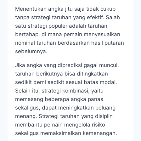
Menentukan angka jitu saja tidak cukup
tanpa strategi taruhan yang efektif. Salah
satu strategi populer adalah taruhan
bertahap, di mana pemain menyesuaikan
nominal taruhan berdasarkan hasil putaran
sebelumnya.
Jika angka yang diprediksi gagal muncul,
taruhan berikutnya bisa ditingkatkan
sedikit demi sedikit sesuai batas modal.
Selain itu, strategi kombinasi, yaitu
memasang beberapa angka panas
sekaligus, dapat meningkatkan peluang
menang. Strategi taruhan yang disiplin
membantu pemain mengelola risiko
sekaligus memaksimalkan kemenangan.