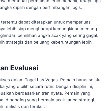
hanya membuat permainan lebih menarik, tetapi juga
angka dipilih dengan pertimbangan logis.
ka tertentu dapat diterapkan untuk memperluas
sanya lebih siap menghadapi kemungkinan menang
ghindari pemilihan angka acak yang sering gagal.
bih strategis dan peluang keberuntungan lebih
an Evaluasi
ukses dalam Togel Las Vegas. Pemain harus selalu
yang dipilih secara rutin. Dengan disiplin ini,
esuaikan berdasarkan tren nyata. Pemain yang
mal dibanding yang bermain acak tanpa strategi.
 realistis dan terukur.