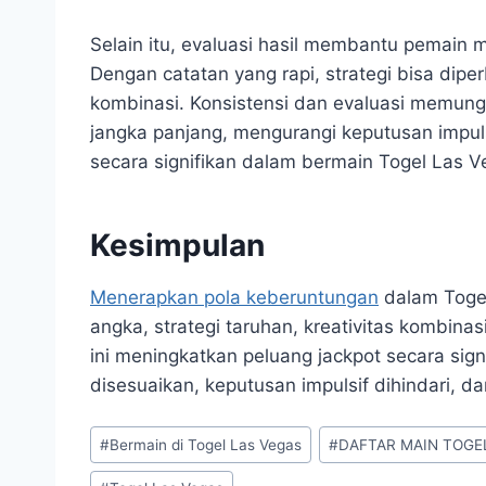
Selain itu, evaluasi hasil membantu pemain 
Dengan catatan yang rapi, strategi bisa dipe
kombinasi. Konsistensi dan evaluasi memung
jangka panjang, mengurangi keputusan impu
secara signifikan dalam bermain Togel Las V
Kesimpulan
Menerapkan pola keberuntungan
dalam Togel
angka, strategi taruhan, kreativitas kombinas
ini meningkatkan peluang jackpot secara signi
disesuaikan, keputusan impulsif dihindari, d
Post
#
Bermain di Togel Las Vegas
#
DAFTAR MAIN TOGE
Tags: