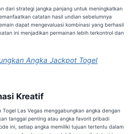
an dari strategi jangka panjang untuk meningkatkan
, memanfaatkan catatan hasil undian sebelumnya
emain dapat mengevaluasi kombinasi yang berhasil
atan ini menjadikan permainan lebih terkontrol dan
ungkan Angka Jackpot Togel
si Kreatif
in Togel Las Vegas menggabungkan angka dengan
an tanggal penting atau angka favorit pribadi
e ini, setiap angka memiliki tujuan tertentu dalam