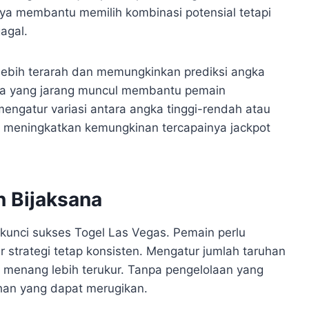
anya membantu memilih kombinasi potensial tetapi
agal.
ebih terarah dan memungkinkan prediksi angka
angka yang jarang muncul membantu pemain
ngatur variasi antara angka tinggi-rendah atau
ini meningkatkan kemungkinan tercapainya jackpot
 Bijaksana
kunci sukses Togel Las Vegas. Pemain perlu
strategi tetap konsisten. Mengatur jumlah taruhan
 menang lebih terukur. Tanpa pengelolaan yang
ihan yang dapat merugikan.