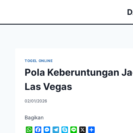
Skip
D
to
content
TOGEL ONLINE
Pola Keberuntungan Ja
Las Vegas
02/01/2026
Bagikan
W
F
M
T
S
L
X
S