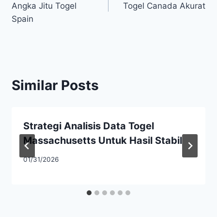
Angka Jitu Togel
Togel Canada Akurat
Spain
Similar Posts
Strategi Analisis Data Togel
Massachusetts Untuk Hasil Stabil
01/31/2026