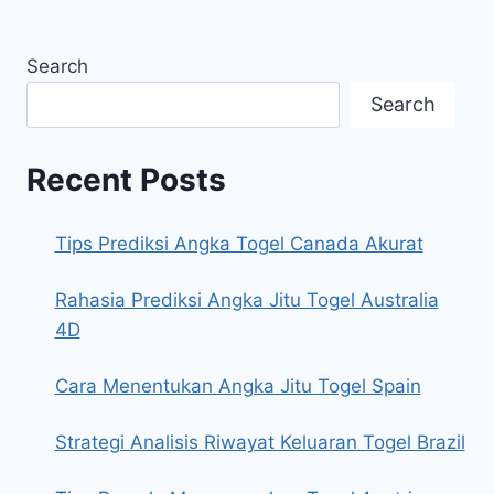
Search
Search
Recent Posts
Tips Prediksi Angka Togel Canada Akurat
Rahasia Prediksi Angka Jitu Togel Australia
4D
Cara Menentukan Angka Jitu Togel Spain
Strategi Analisis Riwayat Keluaran Togel Brazil