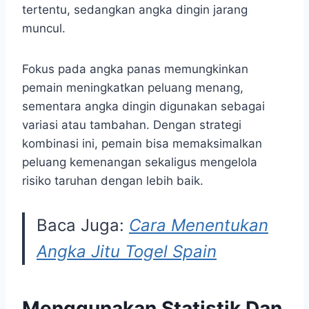
tertentu, sedangkan angka dingin jarang
muncul.
Fokus pada angka panas memungkinkan
pemain meningkatkan peluang menang,
sementara angka dingin digunakan sebagai
variasi atau tambahan. Dengan strategi
kombinasi ini, pemain bisa memaksimalkan
peluang kemenangan sekaligus mengelola
risiko taruhan dengan lebih baik.
Baca Juga:
Cara Menentukan
Angka Jitu Togel Spain
Menggunakan Statistik Dan