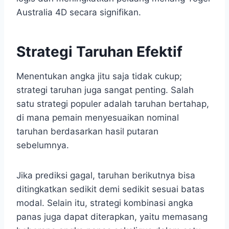
Australia 4D secara signifikan.
Strategi Taruhan Efektif
Menentukan angka jitu saja tidak cukup;
strategi taruhan juga sangat penting. Salah
satu strategi populer adalah taruhan bertahap,
di mana pemain menyesuaikan nominal
taruhan berdasarkan hasil putaran
sebelumnya.
Jika prediksi gagal, taruhan berikutnya bisa
ditingkatkan sedikit demi sedikit sesuai batas
modal. Selain itu, strategi kombinasi angka
panas juga dapat diterapkan, yaitu memasang