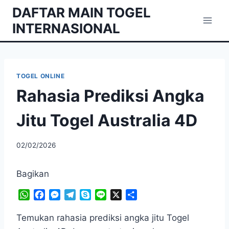
Skip
DAFTAR MAIN TOGEL
to
INTERNASIONAL
content
TOGEL ONLINE
Rahasia Prediksi Angka
Jitu Togel Australia 4D
02/02/2026
Bagikan
W
F
M
T
S
L
X
S
h
a
e
e
k
i
h
a
c
s
l
y
n
a
Temukan rahasia prediksi angka jitu Togel
t
e
s
e
p
e
r