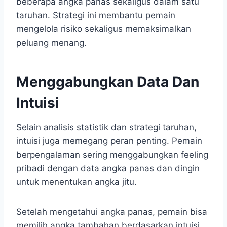
beberapa angka panas sekaligus dalam satu
taruhan. Strategi ini membantu pemain
mengelola risiko sekaligus memaksimalkan
peluang menang.
Menggabungkan Data Dan
Intuisi
Selain analisis statistik dan strategi taruhan,
intuisi juga memegang peran penting. Pemain
berpengalaman sering menggabungkan feeling
pribadi dengan data angka panas dan dingin
untuk menentukan angka jitu.
Setelah mengetahui angka panas, pemain bisa
memilih angka tambahan berdasarkan intuisi