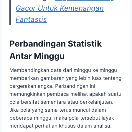
Gacor Untuk Kemenangan
Fantastis
Perbandingan Statistik
Antar Minggu
Membandingkan data dari minggu ke minggu
memberikan gambaran yang lebih luas tentang
pergerakan angka. Perbandingan ini
memungkinkan pembaca melihat apakah suatu
pola bersifat sementara atau berkelanjutan.
Jika pola yang sama terus muncul dalam
beberapa minggu, maka pola tersebut layak
mendapat perhatian khusus dalam analisa.