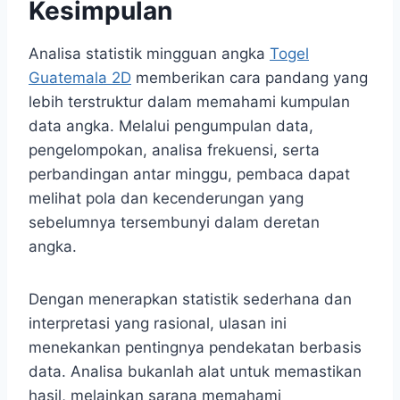
Kesimpulan
Analisa statistik mingguan angka
Togel
Guatemala 2D
memberikan cara pandang yang
lebih terstruktur dalam memahami kumpulan
data angka. Melalui pengumpulan data,
pengelompokan, analisa frekuensi, serta
perbandingan antar minggu, pembaca dapat
melihat pola dan kecenderungan yang
sebelumnya tersembunyi dalam deretan
angka.
Dengan menerapkan statistik sederhana dan
interpretasi yang rasional, ulasan ini
menekankan pentingnya pendekatan berbasis
data. Analisa bukanlah alat untuk memastikan
hasil, melainkan sarana memahami