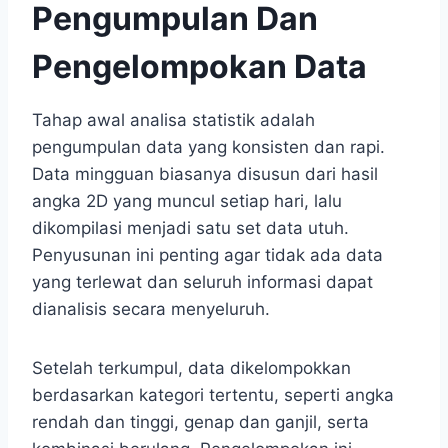
Pengumpulan Dan
Pengelompokan Data
Tahap awal analisa statistik adalah
pengumpulan data yang konsisten dan rapi.
Data mingguan biasanya disusun dari hasil
angka 2D yang muncul setiap hari, lalu
dikompilasi menjadi satu set data utuh.
Penyusunan ini penting agar tidak ada data
yang terlewat dan seluruh informasi dapat
dianalisis secara menyeluruh.
Setelah terkumpul, data dikelompokkan
berdasarkan kategori tertentu, seperti angka
rendah dan tinggi, genap dan ganjil, serta