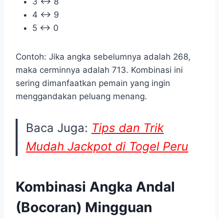
3 ↔ 8
4 ↔ 9
5 ↔ 0
Contoh: Jika angka sebelumnya adalah 268,
maka cerminnya adalah 713. Kombinasi ini
sering dimanfaatkan pemain yang ingin
menggandakan peluang menang.
Baca Juga:
Tips dan Trik
Mudah Jackpot di Togel Peru
Kombinasi Angka Andal
(Bocoran) Mingguan