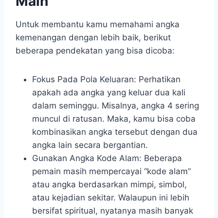
Main
Untuk membantu kamu memahami angka
kemenangan dengan lebih baik, berikut
beberapa pendekatan yang bisa dicoba:
Fokus Pada Pola Keluaran: Perhatikan
apakah ada angka yang keluar dua kali
dalam seminggu. Misalnya, angka 4 sering
muncul di ratusan. Maka, kamu bisa coba
kombinasikan angka tersebut dengan dua
angka lain secara bergantian.
Gunakan Angka Kode Alam: Beberapa
pemain masih mempercayai “kode alam”
atau angka berdasarkan mimpi, simbol,
atau kejadian sekitar. Walaupun ini lebih
bersifat spiritual, nyatanya masih banyak