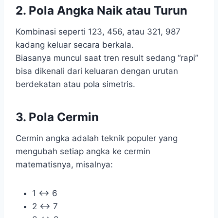
2. Pola Angka Naik atau Turun
Kombinasi seperti 123, 456, atau 321, 987
kadang keluar secara berkala.
Biasanya muncul saat tren result sedang “rapi”
bisa dikenali dari keluaran dengan urutan
berdekatan atau pola simetris.
3. Pola Cermin
Cermin angka adalah teknik populer yang
mengubah setiap angka ke cermin
matematisnya, misalnya:
1 ↔ 6
2 ↔ 7