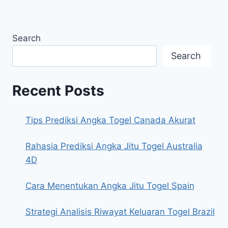
Search
Search
Recent Posts
Tips Prediksi Angka Togel Canada Akurat
Rahasia Prediksi Angka Jitu Togel Australia
4D
Cara Menentukan Angka Jitu Togel Spain
Strategi Analisis Riwayat Keluaran Togel Brazil