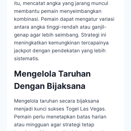
itu, mencatat angka yang jarang muncul
membantu pemain menyeimbangkan
kombinasi. Pemain dapat mengatur variasi
antara angka tinggi-rendah atau ganjil-
genap agar lebih seimbang. Strategi ini
meningkatkan kemungkinan tercapainya
jackpot dengan pendekatan yang lebih
sistematis.
Mengelola Taruhan
Dengan Bijaksana
Mengelola taruhan secara bijaksana
menjadi kunci sukses Togel Las Vegas.
Pemain perlu menetapkan batas harian
atau mingguan agar strategi tetap