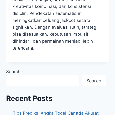
kreativitas kombinasi, dan konsistensi
disiplin. Pendekatan sistematis ini
meningkatkan peluang jackpot secara
signifikan. Dengan evaluasi rutin, strategi
bisa disesuaikan, keputusan impulsif
dihindari, dan permainan menjadi lebih
terencana.
Search
Search
Recent Posts
Tips Prediksi Angka Togel Canada Akurat