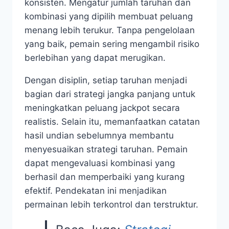
konsisten. Mengatur jumlah taruhan dan
kombinasi yang dipilih membuat peluang
menang lebih terukur. Tanpa pengelolaan
yang baik, pemain sering mengambil risiko
berlebihan yang dapat merugikan.
Dengan disiplin, setiap taruhan menjadi
bagian dari strategi jangka panjang untuk
meningkatkan peluang jackpot secara
realistis. Selain itu, memanfaatkan catatan
hasil undian sebelumnya membantu
menyesuaikan strategi taruhan. Pemain
dapat mengevaluasi kombinasi yang
berhasil dan memperbaiki yang kurang
efektif. Pendekatan ini menjadikan
permainan lebih terkontrol dan terstruktur.