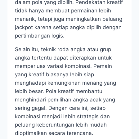
dalam pola yang dipilih. Pendekatan kreatif
tidak hanya membuat permainan lebih
menarik, tetapi juga meningkatkan peluang
jackpot karena setiap angka dipilih dengan
pertimbangan logis.
Selain itu, teknik roda angka atau grup
angka tertentu dapat diterapkan untuk
memperluas variasi kombinasi. Pemain
yang kreatif biasanya lebih siap
menghadapi kemungkinan menang yang
lebih besar. Pola kreatif membantu
menghindari pemilihan angka acak yang
sering gagal. Dengan cara ini, setiap
kombinasi menjadi lebih strategis dan
peluang keberuntungan lebih mudah
dioptimalkan secara terencana.