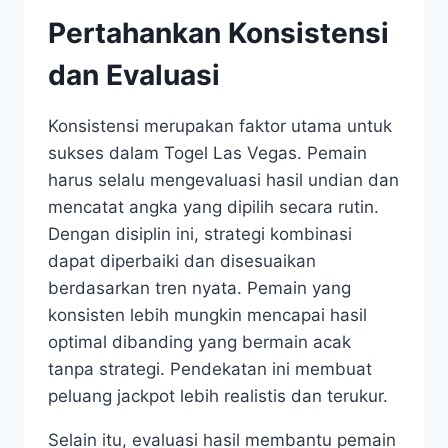
Pertahankan Konsistensi
dan Evaluasi
Konsistensi merupakan faktor utama untuk
sukses dalam Togel Las Vegas. Pemain
harus selalu mengevaluasi hasil undian dan
mencatat angka yang dipilih secara rutin.
Dengan disiplin ini, strategi kombinasi
dapat diperbaiki dan disesuaikan
berdasarkan tren nyata. Pemain yang
konsisten lebih mungkin mencapai hasil
optimal dibanding yang bermain acak
tanpa strategi. Pendekatan ini membuat
peluang jackpot lebih realistis dan terukur.
Selain itu, evaluasi hasil membantu pemain