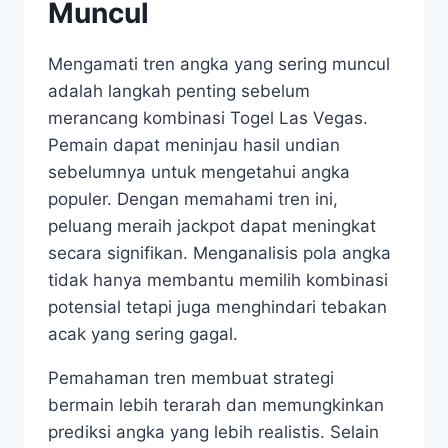
Muncul
Mengamati tren angka yang sering muncul
adalah langkah penting sebelum
merancang kombinasi Togel Las Vegas.
Pemain dapat meninjau hasil undian
sebelumnya untuk mengetahui angka
populer. Dengan memahami tren ini,
peluang meraih jackpot dapat meningkat
secara signifikan. Menganalisis pola angka
tidak hanya membantu memilih kombinasi
potensial tetapi juga menghindari tebakan
acak yang sering gagal.
Pemahaman tren membuat strategi
bermain lebih terarah dan memungkinkan
prediksi angka yang lebih realistis. Selain