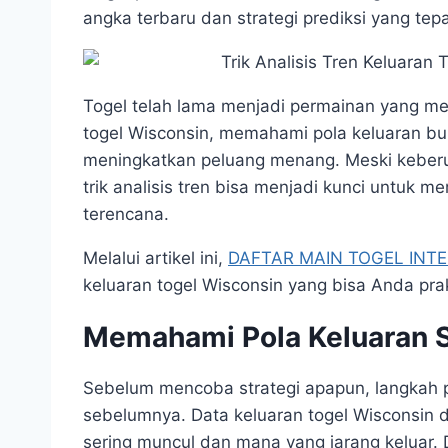
angka terbaru dan strategi prediksi yang tepa
Togel telah lama menjadi permainan yang me
togel Wisconsin, memahami pola keluaran buk
meningkatkan peluang menang. Meski keberu
trik analisis tren bisa menjadi kunci untuk 
terencana.
Melalui artikel ini,
DAFTAR MAIN TOGEL INT
keluaran togel Wisconsin yang bisa Anda pr
Memahami Pola Keluaran 
Sebelum mencoba strategi apapun, langkah
sebelumnya. Data keluaran togel Wisconsin d
sering muncul dan mana yang jarang keluar. 