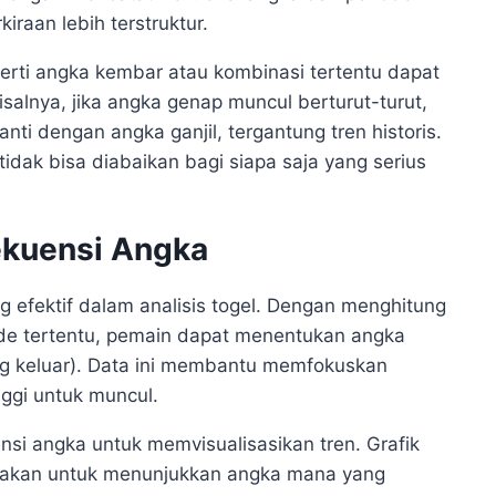
raan lebih terstruktur.
eperti angka kembar atau kombinasi tertentu dapat
alnya, jika angka genap muncul berturut-turut,
nti dengan angka ganjil, tergantung tren historis.
idak bisa diabaikan bagi siapa saja yang serius
ekuensi Angka
ing efektif dalam analisis togel. Dengan menghitung
ode tertentu, pemain dapat menentukan angka
ang keluar). Data ini membantu memfokuskan
nggi untuk muncul.
nsi angka untuk memvisualisasikan tren. Grafik
unakan untuk menunjukkan angka mana yang