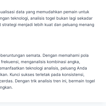
visualisasi data yang memudahkan pemain untuk
ngan teknologi, analisis togel bukan lagi sekadar
uat strategi menjadi lebih kuat dan peluang menang
keberuntungan semata. Dengan memahami pola
frekuensi, menganalisis kombinasi angka,
emanfaatkan teknologi analisis, peluang Anda
kan. Kunci sukses terletak pada konsistensi,
rdas. Dengan trik analisis tren ini, bermain togel
angkan.