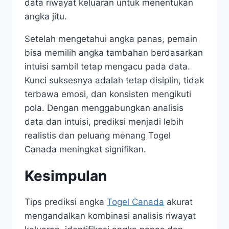
data riwayat keluaran untuk menentukan
angka jitu.
Setelah mengetahui angka panas, pemain
bisa memilih angka tambahan berdasarkan
intuisi sambil tetap mengacu pada data.
Kunci suksesnya adalah tetap disiplin, tidak
terbawa emosi, dan konsisten mengikuti
pola. Dengan menggabungkan analisis
data dan intuisi, prediksi menjadi lebih
realistis dan peluang menang Togel
Canada meningkat signifikan.
Kesimpulan
Tips prediksi angka
Togel Canada
akurat
mengandalkan kombinasi analisis riwayat