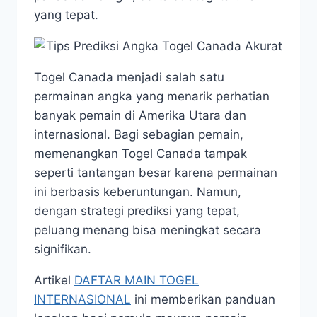
yang tepat.
Togel Canada menjadi salah satu
permainan angka yang menarik perhatian
banyak pemain di Amerika Utara dan
internasional. Bagi sebagian pemain,
memenangkan Togel Canada tampak
seperti tantangan besar karena permainan
ini berbasis keberuntungan. Namun,
dengan strategi prediksi yang tepat,
peluang menang bisa meningkat secara
signifikan.
Artikel
DAFTAR MAIN TOGEL
INTERNASIONAL
ini memberikan panduan