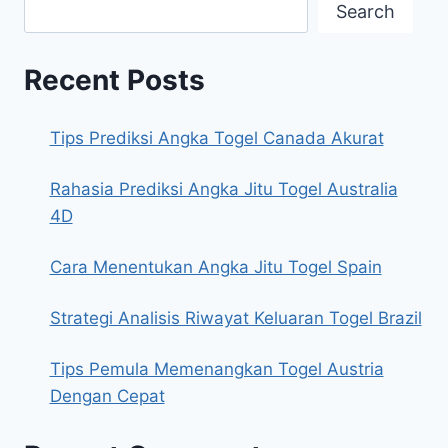
Search
Recent Posts
Tips Prediksi Angka Togel Canada Akurat
Rahasia Prediksi Angka Jitu Togel Australia
4D
Cara Menentukan Angka Jitu Togel Spain
Strategi Analisis Riwayat Keluaran Togel Brazil
Tips Pemula Memenangkan Togel Austria
Dengan Cepat