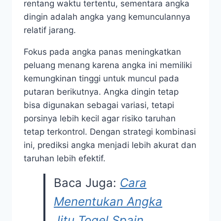
rentang waktu tertentu, sementara angka
dingin adalah angka yang kemunculannya
relatif jarang.
Fokus pada angka panas meningkatkan
peluang menang karena angka ini memiliki
kemungkinan tinggi untuk muncul pada
putaran berikutnya. Angka dingin tetap
bisa digunakan sebagai variasi, tetapi
porsinya lebih kecil agar risiko taruhan
tetap terkontrol. Dengan strategi kombinasi
ini, prediksi angka menjadi lebih akurat dan
taruhan lebih efektif.
Baca Juga:
Cara
Menentukan Angka
Jitu Togel Spain