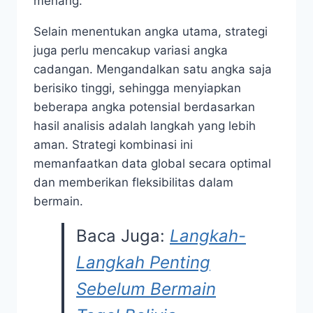
menang.
Selain menentukan angka utama, strategi
juga perlu mencakup variasi angka
cadangan. Mengandalkan satu angka saja
berisiko tinggi, sehingga menyiapkan
beberapa angka potensial berdasarkan
hasil analisis adalah langkah yang lebih
aman. Strategi kombinasi ini
memanfaatkan data global secara optimal
dan memberikan fleksibilitas dalam
bermain.
Baca Juga:
Langkah-
Langkah Penting
Sebelum Bermain