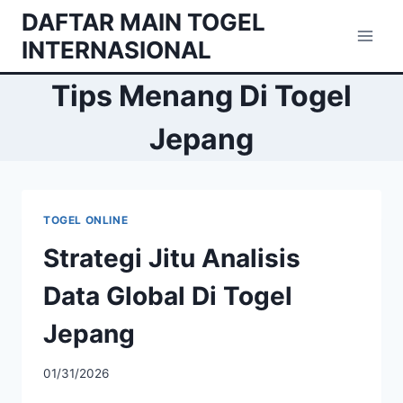
Skip
DAFTAR MAIN TOGEL
to
INTERNASIONAL
content
Tips Menang Di Togel
Jepang
TOGEL ONLINE
Strategi Jitu Analisis
Data Global Di Togel
Jepang
01/31/2026