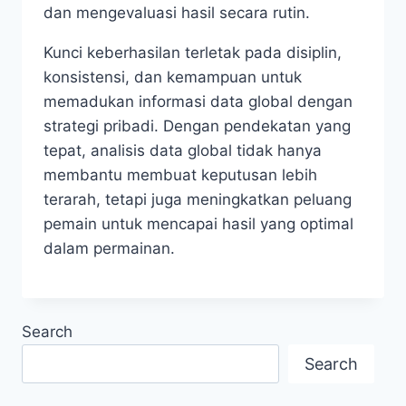
dan mengevaluasi hasil secara rutin.
Kunci keberhasilan terletak pada disiplin,
konsistensi, dan kemampuan untuk
memadukan informasi data global dengan
strategi pribadi. Dengan pendekatan yang
tepat, analisis data global tidak hanya
membantu membuat keputusan lebih
terarah, tetapi juga meningkatkan peluang
pemain untuk mencapai hasil yang optimal
dalam permainan.
Search
Search