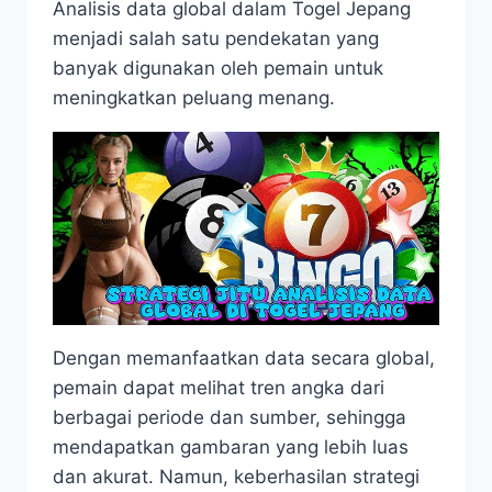
Analisis data global dalam Togel Jepang
menjadi salah satu pendekatan yang
banyak digunakan oleh pemain untuk
meningkatkan peluang menang.
Dengan memanfaatkan data secara global,
pemain dapat melihat tren angka dari
berbagai periode dan sumber, sehingga
mendapatkan gambaran yang lebih luas
dan akurat. Namun, keberhasilan strategi