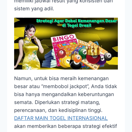
memiliki jadwal result yang konsisten dan
sistem yang adil.
Namun, untuk bisa meraih kemenangan
besar atau “membobol jackpot”, Anda tidak
bisa hanya mengandalkan keberuntungan
semata. Diperlukan strategi matang,
perencanaan, dan kedisiplinan tinggi.
DAFTAR MAIN TOGEL INTERNASIONAL
akan memberikan beberapa strategi efektif