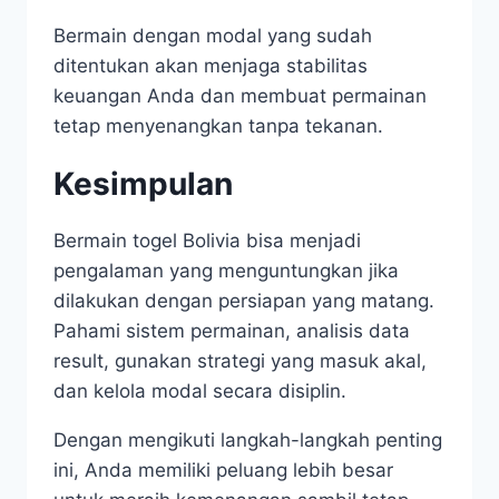
Bermain dengan modal yang sudah
ditentukan akan menjaga stabilitas
keuangan Anda dan membuat permainan
tetap menyenangkan tanpa tekanan.
Kesimpulan
Bermain togel Bolivia bisa menjadi
pengalaman yang menguntungkan jika
dilakukan dengan persiapan yang matang.
Pahami sistem permainan, analisis data
result, gunakan strategi yang masuk akal,
dan kelola modal secara disiplin.
Dengan mengikuti langkah-langkah penting
ini, Anda memiliki peluang lebih besar