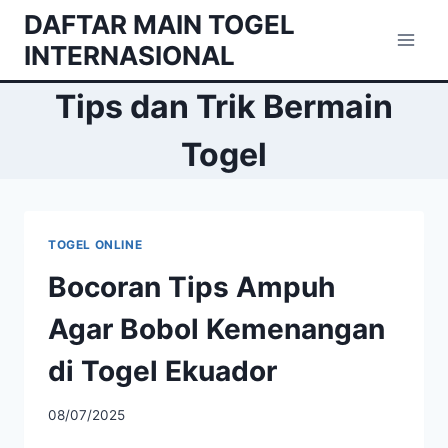
Skip
DAFTAR MAIN TOGEL
to
INTERNASIONAL
content
Tips dan Trik Bermain
Togel
TOGEL ONLINE
Bocoran Tips Ampuh
Agar Bobol Kemenangan
di Togel Ekuador
08/07/2025