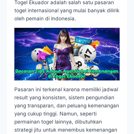
Togel Ekuador adalah salah satu pasaran
togel internasional yang mulai banyak dilirik
oleh pemain di Indonesia.
Pasaran ini terkenal karena memiliki jadwal
result yang konsisten, sistem pengundian
yang transparan, dan peluang kemenangan
yang cukup tinggi. Namun, seperti
permainan togel lainnya, dibutuhkan
strategi jitu untuk menembus kemenangan