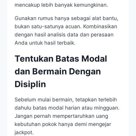
mencakup lebih banyak kemungkinan.
Gunakan rumus hanya sebagai alat bantu,
bukan satu-satunya acuan. Kombinasikan
dengan hasil analisis data dan perasaan
Anda untuk hasil terbaik.
Tentukan Batas Modal
dan Bermain Dengan
Disiplin
Sebelum mulai bermain, tetapkan terlebih
dahulu batas modal harian atau mingguan.
Jangan pernah mempertaruhkan uang
kebutuhan pokok hanya demi mengejar
jackpot.