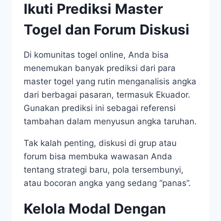
Ikuti Prediksi Master
Togel dan Forum Diskusi
Di komunitas togel online, Anda bisa
menemukan banyak prediksi dari para
master togel yang rutin menganalisis angka
dari berbagai pasaran, termasuk Ekuador.
Gunakan prediksi ini sebagai referensi
tambahan dalam menyusun angka taruhan.
Tak kalah penting, diskusi di grup atau
forum bisa membuka wawasan Anda
tentang strategi baru, pola tersembunyi,
atau bocoran angka yang sedang “panas”.
Kelola Modal Dengan