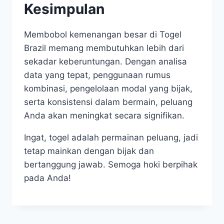
Kesimpulan
Membobol kemenangan besar di Togel
Brazil memang membutuhkan lebih dari
sekadar keberuntungan. Dengan analisa
data yang tepat, penggunaan rumus
kombinasi, pengelolaan modal yang bijak,
serta konsistensi dalam bermain, peluang
Anda akan meningkat secara signifikan.
Ingat, togel adalah permainan peluang, jadi
tetap mainkan dengan bijak dan
bertanggung jawab. Semoga hoki berpihak
pada Anda!