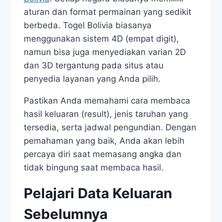
aturan dan format permainan yang sedikit
berbeda. Togel Bolivia biasanya
menggunakan sistem 4D (empat digit),
namun bisa juga menyediakan varian 2D
dan 3D tergantung pada situs atau
penyedia layanan yang Anda pilih.
Pastikan Anda memahami cara membaca
hasil keluaran (result), jenis taruhan yang
tersedia, serta jadwal pengundian. Dengan
pemahaman yang baik, Anda akan lebih
percaya diri saat memasang angka dan
tidak bingung saat membaca hasil.
Pelajari Data Keluaran
Sebelumnya