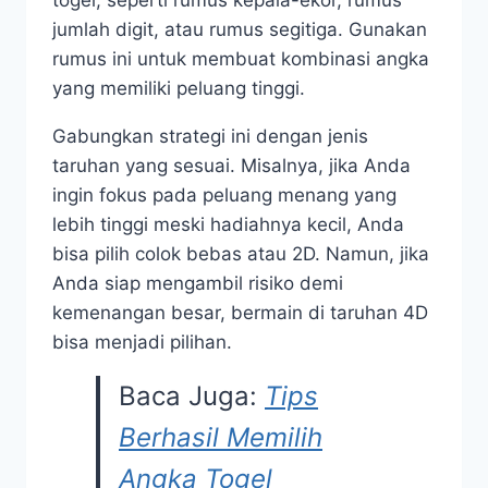
jumlah digit, atau rumus segitiga. Gunakan
rumus ini untuk membuat kombinasi angka
yang memiliki peluang tinggi.
Gabungkan strategi ini dengan jenis
taruhan yang sesuai. Misalnya, jika Anda
ingin fokus pada peluang menang yang
lebih tinggi meski hadiahnya kecil, Anda
bisa pilih colok bebas atau 2D. Namun, jika
Anda siap mengambil risiko demi
kemenangan besar, bermain di taruhan 4D
bisa menjadi pilihan.
Baca Juga:
Tips
Berhasil Memilih
Angka Togel