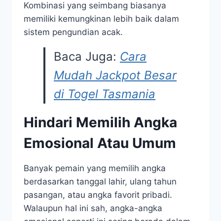
Kombinasi yang seimbang biasanya
memiliki kemungkinan lebih baik dalam
sistem pengundian acak.
Baca Juga:
Cara
Mudah Jackpot Besar
di Togel Tasmania
Hindari Memilih Angka
Emosional Atau Umum
Banyak pemain yang memilih angka
berdasarkan tanggal lahir, ulang tahun
pasangan, atau angka favorit pribadi.
Walaupun hal ini sah, angka-angka