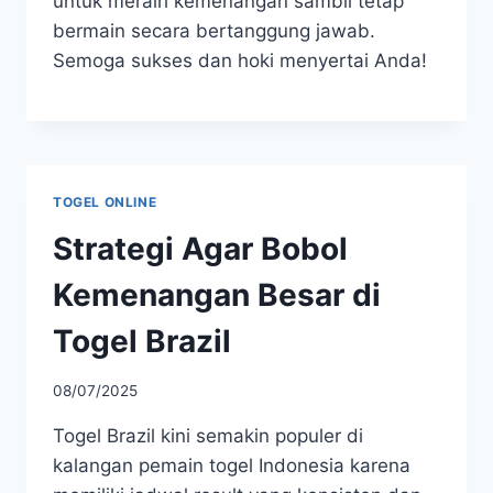
untuk meraih kemenangan sambil tetap
bermain secara bertanggung jawab.
Semoga sukses dan hoki menyertai Anda!
TOGEL ONLINE
Strategi Agar Bobol
Kemenangan Besar di
Togel Brazil
08/07/2025
Togel Brazil kini semakin populer di
kalangan pemain togel Indonesia karena